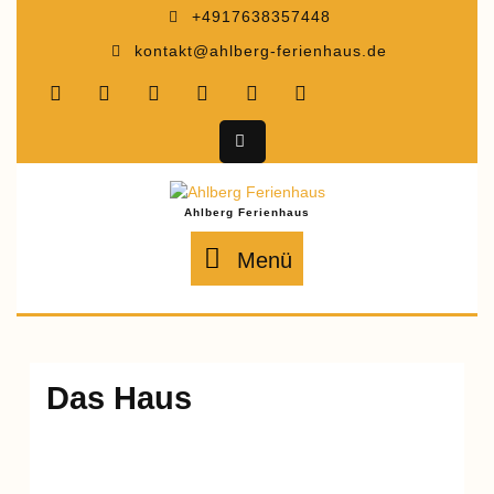
Zum
+4917638357448
Inhalt
kontakt@ahlberg-ferienhaus.de
springen
Ahlberg Ferienhaus
Menü
Menü
Das Haus